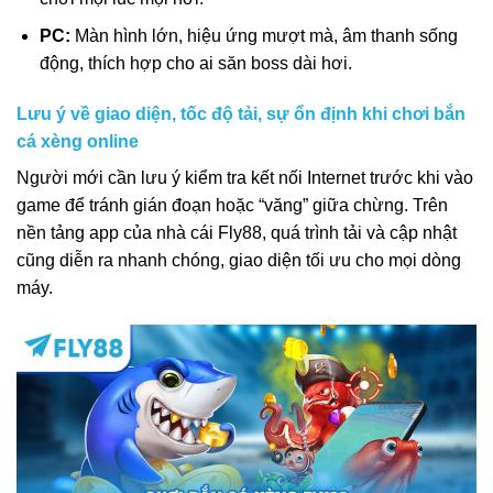
PC:
Màn hình lớn, hiệu ứng mượt mà, âm thanh sống
động, thích hợp cho ai săn boss dài hơi.
Lưu ý về giao diện, tốc độ tải, sự ổn định khi chơi bắn
cá xèng online
Người mới cần lưu ý kiểm tra kết nối Internet trước khi vào
game để tránh gián đoạn hoặc “văng” giữa chừng. Trên
nền tảng app của nhà cái Fly88, quá trình tải và cập nhật
cũng diễn ra nhanh chóng, giao diện tối ưu cho mọi dòng
máy.