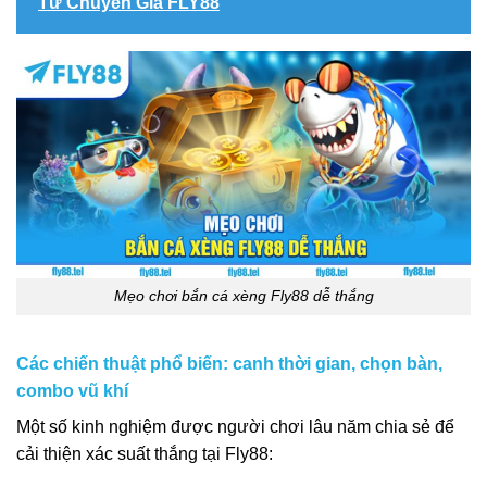
Từ Chuyên Gia FLY88
Mẹo chơi bắn cá xèng Fly88 dễ thắng
Các chiến thuật phổ biến: canh thời gian, chọn bàn,
combo vũ khí
Một số kinh nghiệm được người chơi lâu năm chia sẻ để
cải thiện xác suất thắng tại Fly88: