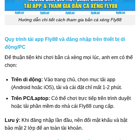
Hướng dẫn chi tiết cách tham gia bắn cá xèng Fly88
Quy trình tải app Fly88 và đăng nhập trên thiết bị di
động/PC
Để thuận tiện khi chơi bắn cá xèng mọi lúc, anh em có thể
chọn:
Trên di động:
Vào trang chủ, chọn mục tải app
(Android hoặc iOS), tải và cài đặt chỉ mất 1-2 phút.
Trên PC/Laptop:
Có thể chơi trực tiếp trên trình duyệt
hoặc tải phần mềm do nhà cái Fly88 cung cấp.
Lưu ý:
Khi đăng nhập lần đầu, nên đổi mật khẩu và bật
bảo mật 2 lớp để an toàn tài khoản.