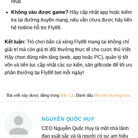
nhất.
Không vào được game?
Hãy cập nhật app hoặc kiểm
tra lại đường truyền mạng, nếu vẫn chưa được hãy liên
hệ hotline hỗ trợ Fly88.
Kết luận:
Trò chơi bắn cá xèng Fly88 mang lại không chỉ
giải trí mà còn giá trị đổi thưởng thực tế cho cược thủ Việt.
Hãy chọn đúng nền tảng (web, app hoặc PC), quản lý tốt
vốn và liên tục cập nhật các sự kiện, săn giftcode để tối ưu
phần thưởng tại Fly88 bet mỗi ngày!
Bài viết này được đăng trong
Bắn Cá
. Đánh dấu
liên kết thường trực
.
NGUYỄN QUỐC HUY
CEO Nguyễn Quốc Huy là một nhà lãnh
đạo xuất sắc và là người có sự am hiểu