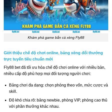
Khám phá game bắn cá xèng Fly88
Giới thiệu chế độ chơi online, bảng xèng đổi thưởng
trực tuyến tiêu chuẩn mới
Fly88 bet đã tối ưu hóa chế độ chơi online với nhiều bàn,
nhiều cấp độ phù hợp mọi đối tượng người chơi:
Bảng chơi đa dạng: chọn phòng theo vốn, mức cược và
skill.
Độ khó chia rõ: bảng newbie, phòng VIP, phòng cao thủ
với phần thưởng khác nhau.