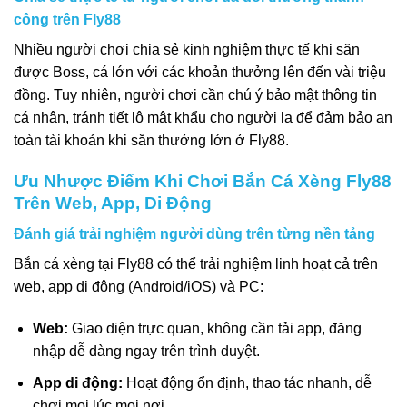
công trên Fly88
Nhiều người chơi chia sẻ kinh nghiệm thực tế khi săn
được Boss, cá lớn với các khoản thưởng lên đến vài triệu
đồng. Tuy nhiên, người chơi cần chú ý bảo mật thông tin
cá nhân, tránh tiết lộ mật khẩu cho người lạ để đảm bảo an
toàn tài khoản khi săn thưởng lớn ở Fly88.
Ưu Nhược Điểm Khi Chơi Bắn Cá Xèng Fly88
Trên Web, App, Di Động
Đánh giá trải nghiệm người dùng trên từng nền tảng
Bắn cá xèng tại Fly88 có thể trải nghiệm linh hoạt cả trên
web, app di động (Android/iOS) và PC:
Web:
Giao diện trực quan, không cần tải app, đăng
nhập dễ dàng ngay trên trình duyệt.
App di động:
Hoạt động ổn định, thao tác nhanh, dễ
chơi mọi lúc mọi nơi.