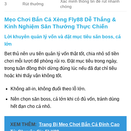
Xác minh thông tin để rút nhanh
3
Rút thưởng
chóng
Mẹo Chơi Bắn Cá Xèng Fly88 Dễ Thắng &
Kinh Nghiệm Săn Thưởng Thực Chiến
Lời khuyên quản lý vốn và đặt mục tiêu săn boss, cá
lớn
Bet thủ nên ưu tiên quản lý vốn thật tốt, chia nhỏ số tiền
chơi mỗi lượt để phòng rủi ro. Đặt mục tiêu trong ngày,
trong tuần đồng thời dừng đúng lúc nếu đã đạt chỉ tiêu
hoặc khi thấy vận không tốt.
Không all-in, không đuổi theo lỗ lớn.
Nên chọn săn boss, cá lớn khi có đủ vốn, tránh dùng
hết đạn cho cá nhỏ.
XEM THÊM:
Trang Bị Mẹo Chơi Bắn Cá Đỉnh Cao