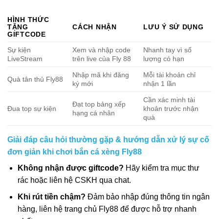
HÌNH THỨC
TẶNG
CÁCH NHẬN
LƯU Ý SỬ DỤNG
GIFTCODE
Sự kiện
Xem và nhập code
Nhanh tay vì số
LiveStream
trên live của Fly 88
lượng có hạn
Nhập mã khi đăng
Mỗi tài khoản chỉ
Quà tân thủ Fly88
ký mới
nhận 1 lần
Cần xác minh tài
Đạt top bảng xếp
Đua top sự kiện
khoản trước nhận
hạng cá nhân
quà
Giải đáp câu hỏi thường gặp & hướng dẫn xử lý sự cố
đơn giản khi chơi bắn cá xèng Fly88
Không nhận được giftcode?
Hãy kiểm tra mục thư
rác hoặc liên hệ CSKH qua chat.
Khi rút tiền chậm?
Đảm bảo nhập đúng thông tin ngân
hàng, liên hệ trang chủ Fly88 để được hỗ trợ nhanh