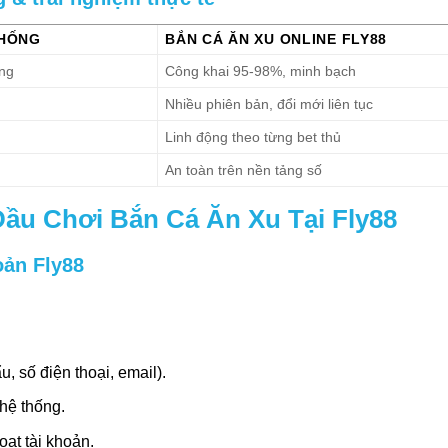
THỐNG
BẮN CÁ ĂN XU ONLINE FLY88
àng
Công khai 95-98%, minh bạch
Nhiều phiên bản, đổi mới liên tục
Linh động theo từng bet thủ
An toàn trên nền tảng số
ầu Chơi Bắn Cá Ăn Xu Tại Fly88
oản Fly88
u, số điện thoại, email).
hệ thống.
oạt tài khoản.