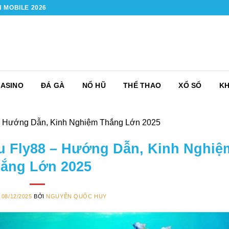
Link không chặn Fly88.com, Fly88.te
N MOBILE 2026
ASINO
ĐÁ GÀ
NỔ HŨ
THỂ THAO
XỔ SỐ
KH
– Hướng Dẫn, Kinh Nghiệm Thắng Lớn 2025
 Fly88 – Hướng Dẫn, Kinh Nghiệ
ắng Lớn 2025
O
08/12/2025
BỞI
NGUYỄN QUỐC HUY