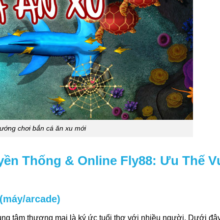
ướng chơi bắn cá ăn xu mới
yền Thống & Online Fly88: Ưu Thế V
 (máy/arcade)
ung tâm thương mại là ký ức tuổi thơ với nhiều người. Dưới đây