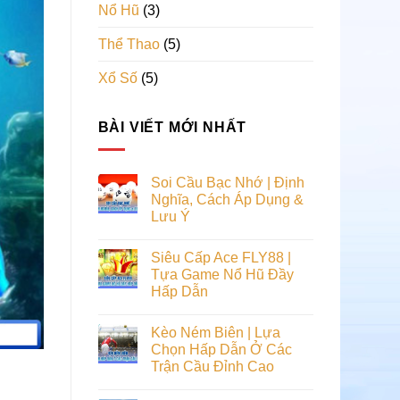
Nổ Hũ
(3)
Thể Thao
(5)
Xổ Số
(5)
BÀI VIẾT MỚI NHẤT
Soi Cầu Bạc Nhớ | Định
Nghĩa, Cách Áp Dụng &
Lưu Ý
Siêu Cấp Ace FLY88 |
Tựa Game Nổ Hũ Đầy
Hấp Dẫn
Kèo Ném Biên | Lựa
Chọn Hấp Dẫn Ở Các
Trận Cầu Đỉnh Cao