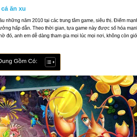
 cá ăn xu
ừ đầu những năm 2010 tại các trung tâm game, siêu thị. Điểm mạ
ệ thưởng hấp dẫn. Theo thời gian, tựa game này được số hóa mạ
hờ đó, anh em dễ dàng tham gia mọi lúc mọi nơi, không còn gi
Dung Gồm Có: