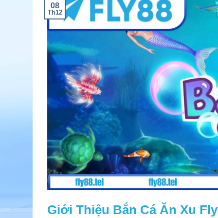
08
Th12
Giới Thiệu Bắn Cá Ăn Xu Fl