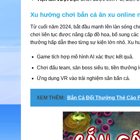
Xu hướng chơi bắn cá ăn xu online n
Từ cuối năm 2024, bắt đầu mạnh lên làn sóng ch
chơi liên tục được nâng cấp đồ họa, bổ sung các
thưởng hấp dẫn theo từng sự kiện lớn nhỏ. Xu 
Game tích hợp mô hình AI xác thực kết quả.
Chơi đấu team, săn boss siêu to, tiền thưởng 
Ứng dụng VR vào trải nghiệm sân bắn cá.
XEM THÊM:
Bắn Cá Đổi Thưởng Thẻ Cào F