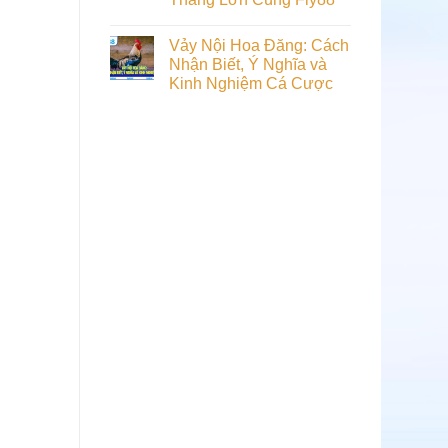
Vảy Nội Hoa Đăng: Cách
Nhận Biết, Ý Nghĩa và
Kinh Nghiệm Cá Cược