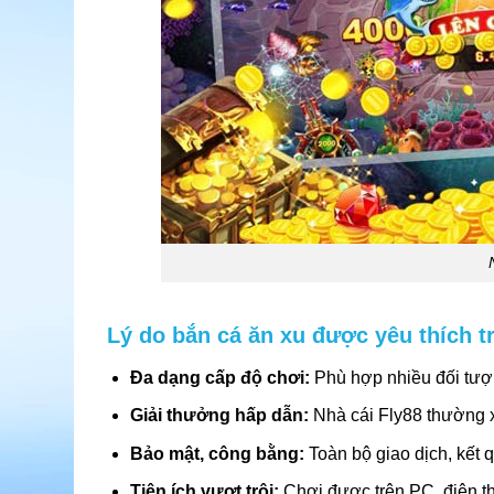
Lý do bắn cá ăn xu được yêu thích t
Đa dạng cấp độ chơi:
Phù hợp nhiều đối tượn
Giải thưởng hấp dẫn:
Nhà cái Fly88 thường x
Bảo mật, công bằng:
Toàn bộ giao dịch, kết 
Tiện ích vượt trội:
Chơi được trên PC, điện tho