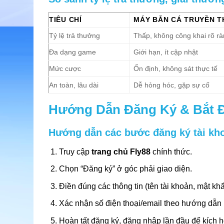
TIÊU CHÍ
MÁY BẮN CÁ TRUYỀN 
Tỷ lệ trả thưởng
Thấp, không công khai rõ r
Đa dạng game
Giới hạn, ít cập nhật
Mức cược
Ổn định, không sát thực tế
An toàn, lâu dài
Dễ hỏng hóc, gặp sự cố
Hướng Dẫn Đăng Ký & Bắt Đ
Hướng dẫn các bước đăng ký tài kh
Truy cập
trang chủ Fly88
chính thức.
Chọn “Đăng ký” ở góc phải giao diện.
Điền đúng các thông tin (tên tài khoản, mật khẩ
Xác nhận số điện thoại/email theo hướng dẫn 
Hoàn tất đăng ký, đăng nhập lần đầu để kích h