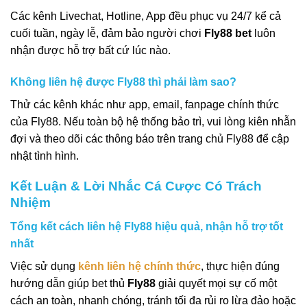
Các kênh Livechat, Hotline, App đều phục vụ 24/7 kể cả
cuối tuần, ngày lễ, đảm bảo người chơi
Fly88 bet
luôn
nhận được hỗ trợ bất cứ lúc nào.
Không liên hệ được Fly88 thì phải làm sao?
Thử các kênh khác như app, email, fanpage chính thức
của Fly88. Nếu toàn bộ hệ thống bảo trì, vui lòng kiên nhẫn
đợi và theo dõi các thông báo trên trang chủ Fly88 để cập
nhật tình hình.
Kết Luận & Lời Nhắc Cá Cược Có Trách
Nhiệm
Tổng kết cách liên hệ Fly88 hiệu quả, nhận hỗ trợ tốt
nhất
Việc sử dụng
kênh liên hệ chính thức
, thực hiện đúng
hướng dẫn giúp bet thủ
Fly88
giải quyết mọi sự cố một
cách an toàn, nhanh chóng, tránh tối đa rủi ro lừa đảo hoặc