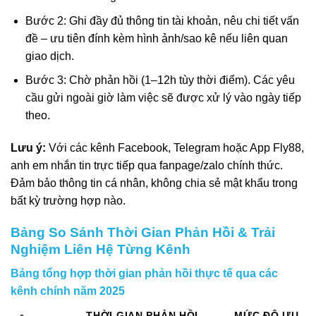
Bước 2: Ghi đầy đủ thông tin tài khoản, nêu chi tiết vấn
đề – ưu tiên đính kèm hình ảnh/sao kê nếu liên quan
giao dịch.
Bước 3: Chờ phản hồi (1–12h tùy thời điểm). Các yêu
cầu gửi ngoài giờ làm việc sẽ được xử lý vào ngày tiếp
theo.
Lưu ý:
Với các kênh Facebook, Telegram hoặc App Fly88,
anh em nhắn tin trực tiếp qua fanpage/zalo chính thức.
Đảm bảo thông tin cá nhân, không chia sẻ mật khẩu trong
bất kỳ trường hợp nào.
Bảng So Sánh Thời Gian Phản Hồi & Trải
Nghiệm Liên Hệ Từng Kênh
Bảng tổng hợp thời gian phản hồi thực tế qua các
kênh chính năm 2025
THỜI GIAN PHẢN HỒI
MỨC ĐỘ ƯU