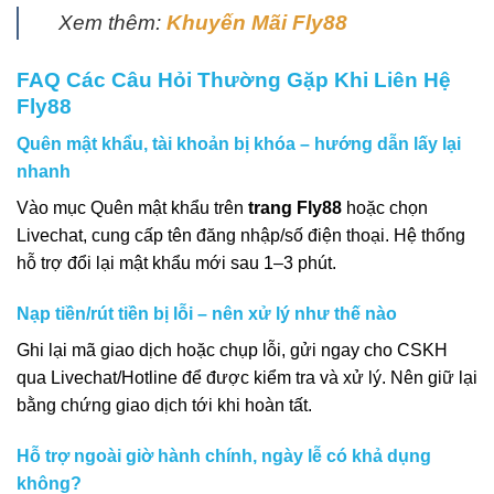
Xem thêm:
Khuyến Mãi Fly88
FAQ Các Câu Hỏi Thường Gặp Khi Liên Hệ
Fly88
Quên mật khẩu, tài khoản bị khóa – hướng dẫn lấy lại
nhanh
Vào mục Quên mật khẩu trên
trang Fly88
hoặc chọn
Livechat, cung cấp tên đăng nhập/số điện thoại. Hệ thống
hỗ trợ đổi lại mật khẩu mới sau 1–3 phút.
Nạp tiền/rút tiền bị lỗi – nên xử lý như thế nào
Ghi lại mã giao dịch hoặc chụp lỗi, gửi ngay cho CSKH
qua Livechat/Hotline để được kiểm tra và xử lý. Nên giữ lại
bằng chứng giao dịch tới khi hoàn tất.
Hỗ trợ ngoài giờ hành chính, ngày lễ có khả dụng
không?