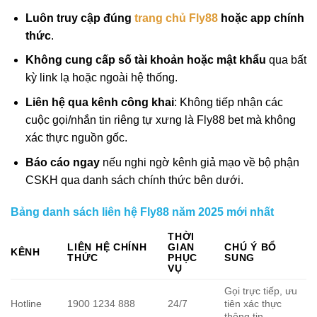
Luôn truy cập đúng
trang chủ Fly88
hoặc app chính
thức
.
Không cung cấp số tài khoản hoặc mật khẩu
qua bất
kỳ link lạ hoặc ngoài hệ thống.
Liên hệ qua kênh công khai
: Không tiếp nhận các
cuộc gọi/nhắn tin riêng tự xưng là Fly88 bet mà không
xác thực nguồn gốc.
Báo cáo ngay
nếu nghi ngờ kênh giả mạo về bộ phận
CSKH qua danh sách chính thức bên dưới.
Bảng danh sách liên hệ Fly88 năm 2025 mới nhất
THỜI
LIÊN HỆ CHÍNH
GIAN
CHÚ Ý BỔ
KÊNH
THỨC
PHỤC
SUNG
VỤ
Gọi trực tiếp, ưu
Hotline
1900 1234 888
24/7
tiên xác thực
thông tin