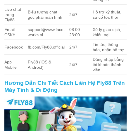
Live chat
Biểu tượng chat
Hỗ trợ kỹ thuật,
trang
24/7
góc phải màn hình
sự cố tức thời
Fly88
Email
support@www.face-
08:00 –
Xử lý giao dịch,
CSKH
works.nl
23:00
khiếu nại
Tin tức, thông
Facebook
fb.com/Fly88.official
24/7
báo, nhận hỗ trợ
Đăng nhập bằng
App
Fly88 (iOS &
24/7
tài khoản thành
Mobile
Android)
viên
Hướng Dẫn Chi Tiết Cách Liên Hệ Fly88 Trên
Máy Tính & Di Động