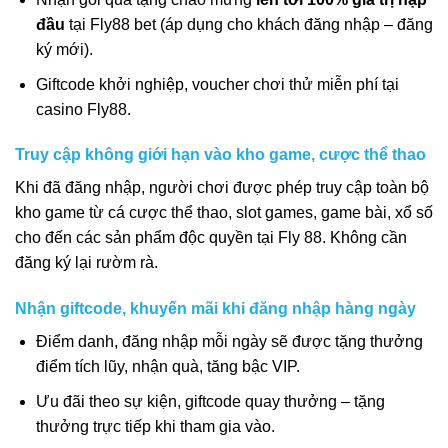
đầu
tại Fly88 bet (áp dụng cho khách đăng nhập – đăng
ký mới).
Giftcode khởi nghiệp, voucher chơi thử miễn phí tại
casino Fly88.
Truy cập không giới hạn vào kho game, cược thể thao
Khi đã đăng nhập, người chơi được phép truy cập toàn bộ
kho game từ cá cược thể thao, slot games, game bài, xổ số
cho đến các sản phẩm độc quyền tại Fly 88. Không cần
đăng ký lại rườm rà.
Nhận giftcode, khuyến mãi khi đăng nhập hàng ngày
Điểm danh, đăng nhập mỗi ngày sẽ được tặng thưởng
điểm tích lũy, nhận quà, tăng bậc VIP.
Ưu đãi theo sự kiện, giftcode quay thưởng – tặng
thưởng trực tiếp khi tham gia vào.