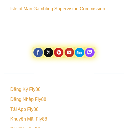
Isle of Man Gambling Supervision Commission
Gibraltar Gambling Commissioner
UK Gambling Commission
Philippine Amusement and Gaming Corporation
HỖ TRỢ KHÁCH HÀNG
Đăng Ký Fly88
Đăng Nhập Fly88
Tải App Fly88
Khuyến Mãi Fly88