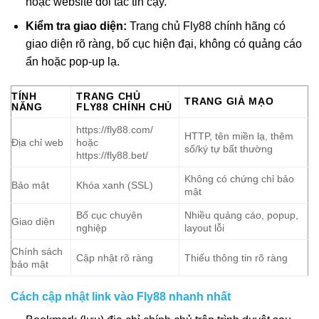
hoặc website đối tác tin cậy.
Kiểm tra giao diện:
Trang chủ Fly88 chính hãng có
giao diện rõ ràng, bố cục hiện đại, không có quảng cáo
ẩn hoặc pop-up lạ.
TÍNH
TRANG CHỦ
TRANG GIẢ MẠO
NĂNG
FLY88 CHÍNH CHỦ
https://fly88.com/
HTTP, tên miền lạ, thêm
Địa chỉ web
hoặc
số/ký tự bất thường
https://fly88.bet/
Không có chứng chỉ bảo
Bảo mật
Khóa xanh (SSL)
mật
Bố cục chuyên
Nhiều quảng cáo, popup,
Giao diện
nghiệp
layout lỗi
Chính sách
Cập nhật rõ ràng
Thiếu thông tin rõ ràng
bảo mật
Cách cập nhật link vào Fly88 nhanh nhất