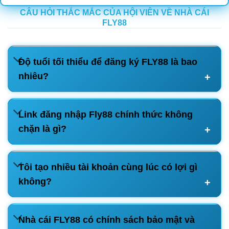
tăng trong quá trình trải nghiệm. Đội ngũ
chăm sóc
CÂU HỎI THẮC MẮC CỦA HỘI VIÊN VỀ NHÀ CÁI
FLY88
khách hàng hoạt động 24/7
với phong cách hỗ trợ
chuyên nghiệp, sẵn sàng giải đáp mọi thắc mắc để
đảm bảo người chơi luôn nhận được sự hỗ trợ kịp
Độ tuổi tối thiểu để đăng ký FLY88 là bao
thời.
nhiêu?
🔔
Cập nhật mới:
Hệ thống
Fly88
đã nâng cấp
băng thông tốc độ cao, tối ưu hiệu suất hoạt động
trên cả thiết bị di động lẫn máy tính. Giao diện được
Link đăng nhập Fly88 chính thức không
thiết kế trực quan, thân thiện với người dùng, giúp
chặn là gì?
thao tác nhanh chóng và trải nghiệm mượt mà hơn
trong suốt quá trình tham gia giải trí trực tuyến.
Tôi tạo nhiều tài khoản cùng lúc có lợi gì
👉 Trải nghiệm đỉnh cao ngay tại:
không?
https://compagniekloon.nl/
và nhận thưởng lên 58k
miễn phí khi đăng ký ngay lần đầu tiên. Nhanh tay
tham gia để nhận thưởng lớn cùng Fly 88.
Nhà cái FLY88 có chính sách bảo mật và