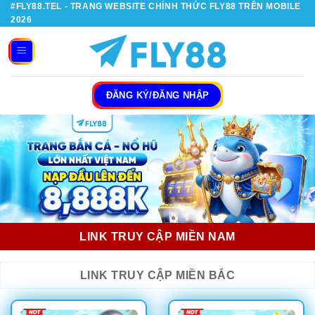
#FLY88.TEL - TRANG WEBSITE CHÍNH THỨC FLY88 TRÊN MOBILE
Bỏ
2026
qua
nội
dung
ĐĂNG KÝ/ĐĂNG NHẬP
LINK TRUY CẬP MIỀN NAM
LINK TRUY CẬP MIỀN BẮC