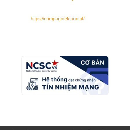
Open - Closed: 24h every day.
Website:
https://compagniekloon.nl/
Mã số thuế: 0319308208
Hashtag:
#fly88 #nha_cai_fly88 #fly88_casino
#link_fly88