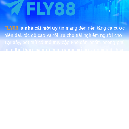
FLY88
là
nhà cái mới uy tín
mang đến nền tảng cá cược
hiện đại, tốc độ cao và tối ưu cho trải nghiệm người chơi.
Tại đây, bet thủ có thể truy cập kho sản phẩm phong phú
gồm
thể thao, casino, slot game, xổ số
và nhiều dịch vụ
giải trí hấp dẫn khác.
FLY88 tel
còn thu hút với loạt khuyến
mãi giá trị lớn, hoàn trả đều đặn cùng ưu đãi đặc biệt cho
thành viên mới
Từ khóa tìm kiếm: fly88 - fly 88 - fly888 - fly88.com - trang
chủ fly88 - Nhà cái fly88 - FLY88 Link - Fly88 com- FLY88
tel- FLY88 đăng nhập - Link Fly88
Cảnh báo: Cá cược có thể gây nghiện và ảnh hưởng tài
chính. Chỉ dành cho người trên 18 tuổi. Hãy chơi có trách
nhiệm. Khi tham gia cược hãy cược vừa phải với tài chính