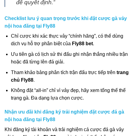
để quyết định.”
Checklist lưu ý quan trọng trước khi đặt cược gà vảy
nội hoa đăng tại Fly88
Chỉ cược khi xác thực vảy “chính hãng”, có thể dùng
dịch vụ hỗ trợ phân biệt của
Fly88 bet
.
Ưu tiên gà có lịch sử thi đấu ghi nhận thắng nhiều trận
hoặc đã từng lên đá giải.
Tham khảo bảng phân tích trận đấu trực tiếp trên
trang
chủ Fly88
.
Không đặt “all-in” chỉ vì vảy đẹp, hãy xem tổng thể thể
trạng gà. Đa dạng lựa chọn cược.
Nhận ưu đãi khi đăng ký trải nghiệm đặt cược đá gà
nội hoa đăng tại Fly88
Khi đăng ký tài khoản và trải nghiệm cá cược đá gà vảy