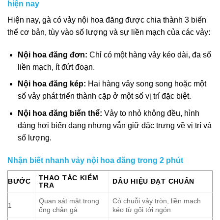
hiện nay
Hiện nay, gà có vảy nội hoa đăng được chia thành 3 biến
thể cơ bản, tùy vào số lượng và sự liền mạch của các vảy:
Nội hoa đăng đơn:
Chỉ có một hàng vảy kéo dài, đa số
liền mạch, ít đứt đoạn.
Nội hoa đăng kép:
Hai hàng vảy song song hoặc một
số vảy phát triển thành cặp ở một số vị trí đặc biệt.
Nội hoa đăng biến thể:
Vảy to nhỏ không đều, hình
dáng hơi biến dạng nhưng vẫn giữ đặc trưng về vị trí và
số lượng.
Nhận biết nhanh vảy nội hoa đăng trong 2 phút
THAO TÁC KIỂM
BƯỚC
DẤU HIỆU ĐẠT CHUẨN
TRA
Quan sát mặt trong
Có chuỗi vảy tròn, liền mạch
1
ống chân gà
kéo từ gối tới ngón