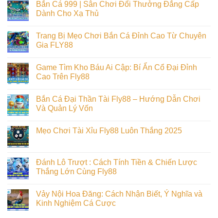
Bắn Cá 999 | Sân Chơi Đổi Thưởng Đẳng Cấp
Dành Cho Xạ Thủ
Trang Bị Mẹo Chơi Bắn Cá Đỉnh Cao Từ Chuyên
Gia FLY88
Game Tìm Kho Báu Ai Cập: Bí Ẩn Cổ Đại Đỉnh
Cao Trên Fly88
Bắn Cá Đại Thần Tài Fly88 – Hướng Dẫn Chơi
Và Quản Lý Vốn
Mẹo Chơi Tài Xỉu Fly88 Luôn Thắng 2025
Đánh Lô Trượt : Cách Tính Tiền & Chiến Lược
Thắng Lớn Cùng Fly88
Vảy Nội Hoa Đăng: Cách Nhận Biết, Ý Nghĩa và
Kinh Nghiệm Cá Cược