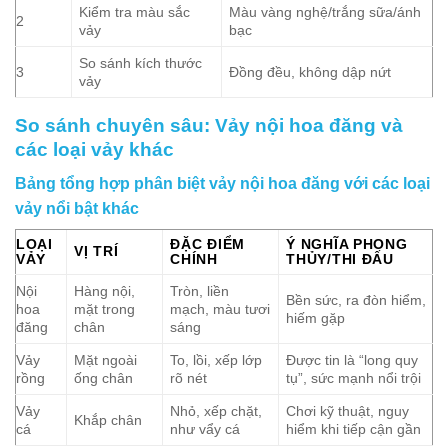
Kiểm tra màu sắc
Màu vàng nghệ/trắng sữa/ánh
2
vảy
bạc
So sánh kích thước
3
Đồng đều, không dập nứt
vảy
So sánh chuyên sâu: Vảy nội hoa đăng và
các loại vảy khác
Bảng tổng hợp phân biệt vảy nội hoa đăng với các loại
vảy nổi bật khác
LOẠI
ĐẶC ĐIỂM
Ý NGHĨA PHONG
VỊ TRÍ
VẢY
CHÍNH
THỦY/THI ĐẤU
Nội
Hàng nội,
Tròn, liền
Bền sức, ra đòn hiểm,
hoa
mặt trong
mạch, màu tươi
hiếm gặp
đăng
chân
sáng
Vảy
Mặt ngoài
To, lồi, xếp lớp
Được tin là “long quy
rồng
ống chân
rõ nét
tụ”, sức mạnh nổi trội
Vảy
Nhỏ, xếp chặt,
Chơi kỹ thuật, nguy
Khắp chân
cá
như vẩy cá
hiểm khi tiếp cận gần