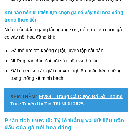
Khi nào nên ưu tiên lựa chọn gà có vảy nội hoa đăng
trong thực tiễn
Nếu cuộc đấu ngang tài ngang sức, nên ưu tiên chọn gà
có vảy nội hoa đăng khi:
Gà thể lực tốt, không dị tật, luyện tập bài bản.
Những trận đấu đòi hỏi sức bền và thủ lâu.
Đặt cược tại các giải chuyên nghiệp hoặc trên những
trang thống kê minh bạch.
XEM THÊM:
Fly88 – Trang Cá Cược Đá Gà Thomo
Trực Tuyến Uy Tín Tốt Nhất 2025
Phân tích thực tế: Tỷ lệ thắng và dữ liệu trận
đấu của gà nội hoa đăng