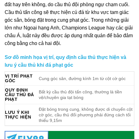
đất hay trên không, do cầu thủ đội phòng ngự chạm cuối.
Cầu thủ tấn công sẽ thực hiện cú đá từ khu vực tam giác
góc sân, bóng đặt trong cung phạt góc. Trong những giải
lớn như Ngoại hạng Anh, Champions League hay các giải
châu Á, luật này đều được áp dụng nhất quán để bảo đảm
công bằng cho cả hai đội.
Sơ đồ minh họa vị trí, quy định cầu thủ thực hiện và
lưu ý cầu thủ khi đá phạt góc
VỊ TRÍ PHẠT
Cung góc sân, đường kính 1m từ cột cờ góc
GÓC
QUY ĐỊNH
Bất kỳ cầu thủ đội tấn công, thường là tiền
CẦU THỦ ĐÁ
vệ/chuyên gia tạt bóng
PHẠT
Đặt bóng trong cung, không được di chuyển cột
LƯU Ý KHI
cờ góc, cầu thủ đối phương phải đứng cách tối
THỰC HIỆN
thiểu 9,15m