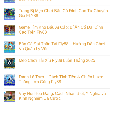
Trang Bị Mẹo Chơi Bắn Cá Đỉnh Cao Từ Chuyên
Gia FLY88
Game Tìm Kho Báu Ai Cập: Bí Ẩn Cổ Đại Đỉnh
Cao Trên Fly88
Bắn Cá Đại Thần Tài Fly88 – Hướng Dẫn Chơi
Và Quản Lý Vốn
Mẹo Chơi Tài Xỉu Fly88 Luôn Thắng 2025
Đánh Lô Trượt : Cách Tính Tiền & Chiến Lược
Thắng Lớn Cùng Fly88
Vảy Nội Hoa Đăng: Cách Nhận Biết, Ý Nghĩa và
Kinh Nghiệm Cá Cược