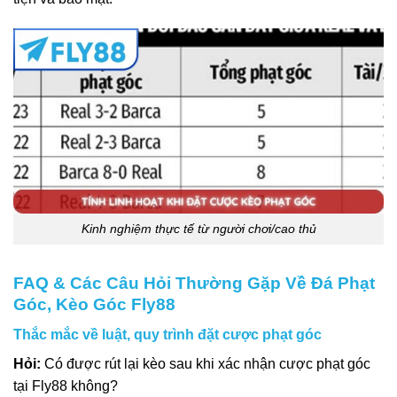
Kinh nghiệm thực tế từ người chơi/cao thủ
FAQ & Các Câu Hỏi Thường Gặp Về Đá Phạt
Góc, Kèo Góc Fly88
Thắc mắc về luật, quy trình đặt cược phạt góc
Hỏi:
Có được rút lại kèo sau khi xác nhận cược phạt góc
tại Fly88 không?