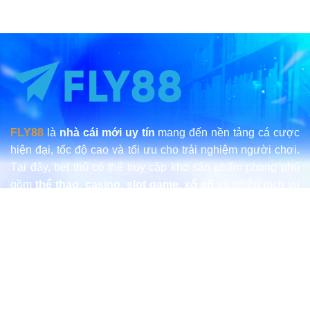
FLY88
là
nhà cái mới uy tín
mang đến nền tảng cá cược
hiện đại, tốc độ cao và tối ưu cho trải nghiệm người chơi.
Tại đây, bet thủ có thể truy cập kho sản phẩm phong phú
gồm
thể thao, casino, slot game, xổ số
và nhiều dịch vụ
giải trí hấp dẫn khác.
FLY88 tel
còn thu hút với loạt khuyến
mãi giá trị lớn, hoàn trả đều đặn cùng ưu đãi đặc biệt cho
thành viên mới
Từ khóa tìm kiếm: fly88 - fly 88 - fly888 - fly88.com - trang
chủ fly88 - Nhà cái fly88 - FLY88 Link - Fly88 com- FLY88
tel- FLY88 đăng nhập - Link Fly88