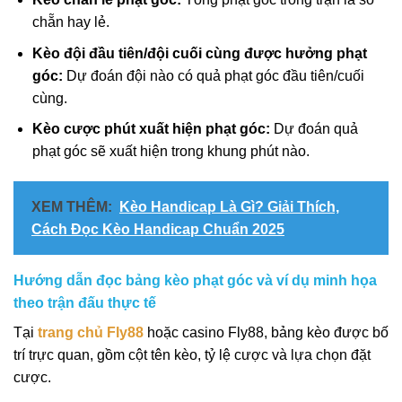
chẵn hay lẻ.
Kèo đội đầu tiên/đội cuối cùng được hưởng phạt
góc:
Dự đoán đội nào có quả phạt góc đầu tiên/cuối
cùng.
Kèo cược phút xuất hiện phạt góc:
Dự đoán quả
phạt góc sẽ xuất hiện trong khung phút nào.
XEM THÊM:
Kèo Handicap Là Gì? Giải Thích,
Cách Đọc Kèo Handicap Chuẩn 2025
Hướng dẫn đọc bảng kèo phạt góc và ví dụ minh họa
theo trận đấu thực tế
Tại
trang chủ Fly88
hoặc casino Fly88, bảng kèo được bố
trí trực quan, gồm cột tên kèo, tỷ lệ cược và lựa chọn đặt
cược.