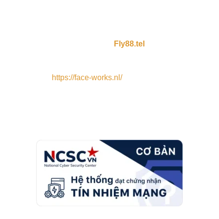
Tên pháp nhân đầy đủ:
Fly88 Entertainment Group
Ltd.
Thương Hiệu
: Fly88.com (
Fly88.tel
đại lý chính thức)
Open - Closed: 24h every day.
Website:
https://face-works.nl/
Mã số thuế: 0319308208
Hashtag:
#fly88 #nha_cai_fly88 #fly88_casino
#link_fly88