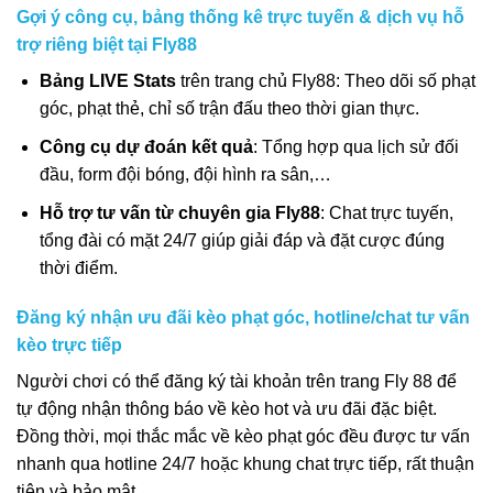
Gợi ý công cụ, bảng thống kê trực tuyến & dịch vụ hỗ
trợ riêng biệt tại Fly88
Bảng LIVE Stats
trên trang chủ Fly88: Theo dõi số phạt
góc, phạt thẻ, chỉ số trận đấu theo thời gian thực.
Công cụ dự đoán kết quả
: Tổng hợp qua lịch sử đối
đầu, form đội bóng, đội hình ra sân,…
Hỗ trợ tư vấn từ chuyên gia Fly88
: Chat trực tuyến,
tổng đài có mặt 24/7 giúp giải đáp và đặt cược đúng
thời điểm.
Đăng ký nhận ưu đãi kèo phạt góc, hotline/chat tư vấn
kèo trực tiếp
Người chơi có thể đăng ký tài khoản trên trang Fly 88 để
tự động nhận thông báo về kèo hot và ưu đãi đặc biệt.
Đồng thời, mọi thắc mắc về kèo phạt góc đều được tư vấn
nhanh qua hotline 24/7 hoặc khung chat trực tiếp, rất thuận
tiện và bảo mật.