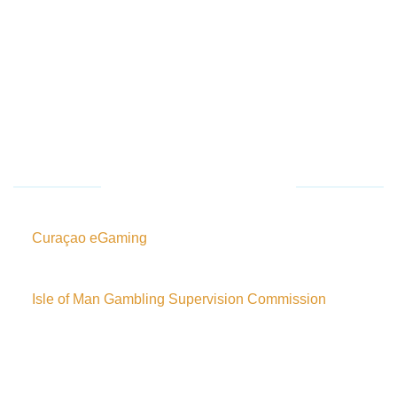
Cảnh báo: Cá cược có thể gây nghiện và ảnh hưởng tài
chính. Chỉ dành cho người trên 18 tuổi. Hãy chơi có trách
nhiệm. Khi tham gia cược hãy cược vừa phải với tài chính
đang có, Tránh để lại hậu quả cho bản thân, gia đình và xã
hội.
GIẤY PHÉP HOẠT ĐỘNG
Curaçao eGaming
Malta Gaming Authority
Isle of Man Gambling Supervision Commission
Gibraltar Gambling Commissioner
UK Gambling Commission
Philippine Amusement and Gaming Corporation