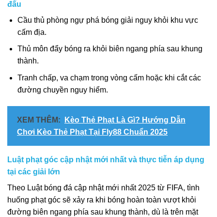
đấu
Cầu thủ phòng ngự phá bóng giải nguy khỏi khu vực
cấm địa.
Thủ môn đẩy bóng ra khỏi biên ngang phía sau khung
thành.
Tranh chấp, va chạm trong vòng cấm hoặc khi cắt các
đường chuyền nguy hiểm.
XEM THÊM:
Kèo Thẻ Phạt Là Gì? Hướng Dẫn
Chơi Kèo Thẻ Phạt Tại Fly88 Chuẩn 2025
Luật phạt góc cập nhật mới nhất và thực tiễn áp dụng
tại các giải lớn
Theo Luật bóng đá cập nhật mới nhất 2025 từ FIFA, tình
huống phạt góc sẽ xảy ra khi bóng hoàn toàn vượt khỏi
đường biên ngang phía sau khung thành, dù là trên mặt