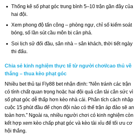
Thống kê số phạt góc trung bình 5–10 trận gần đây của
hai đội.
Xem phong độ tấn công – phòng ngự, chỉ số kiểm soát
bóng, số lần sút cầu môn bị cản phá.
Soi lịch sử đối đầu, sân nhà – sân khách, thời tiết ngày
thi đấu.
Chia sẻ kinh nghiệm thực tế từ người chơi/cao thủ về
thắng – thua kèo phạt góc
Nhiều bet thủ tại Fly88 bet nhận định: “Nên tránh các trận
có tính chất quan trọng hoặc hai đội quá cân tài cân sức vì
số phạt góc dễ thấp hơn kèo nhà cái. Phân tích cách nhập
cuộc 15 phút đầu để chọn đội nào có thế trận áp đảo sẽ an
toàn hơn.” Ngoài ra, nhiều người chơi có kinh nghiệm còn
kết hợp xem kèo chấp phạt góc và kèo tài xỉu để tối ưu cơ
hội thắng.