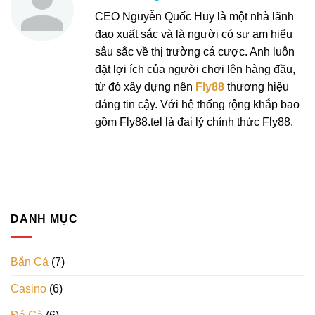
CEO Nguyễn Quốc Huy là một nhà lãnh
đạo xuất sắc và là người có sự am hiểu
sâu sắc về thị trường cá cược. Anh luôn
đặt lợi ích của người chơi lên hàng đầu,
từ đó xây dựng nên
Fly88
thương hiệu
đáng tin cậy. Với hệ thống rộng khắp bao
gồm Fly88.tel là đại lý chính thức Fly88.
DANH MỤC
Bắn Cá
(7)
Casino
(6)