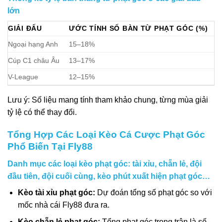
lớn
GIẢI ĐẤU
ƯỚC TÍNH SỐ BÀN TỪ PHẠT GÓC (%)
Ngoại hạng Anh
15–18%
Cúp C1 châu Âu
13–17%
V-League
12–15%
Lưu ý: Số liệu mang tính tham khảo chung, từng mùa giải
tỷ lệ có thể thay đổi.
Tổng Hợp Các Loại Kèo Cá Cược Phạt Góc
Phổ Biến Tại Fly88
Danh mục các loại kèo phạt góc: tài xỉu, chẵn lẻ, đội
đầu tiên, đội cuối cùng, kèo phút xuất hiện phạt góc…
Kèo tài xỉu phạt góc:
Dự đoán tổng số phạt góc so với
mốc nhà cái Fly88 đưa ra.
Kèo chẵn lẻ phạt góc:
Tổng phạt góc trong trận là số