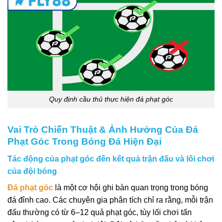
Quy định cầu thủ thực hiện đá phạt góc
Vai Trò Chiến Thuật & Ảnh Hưởng Của Đá
Phạt Góc Trong Bóng Đá Hiện Đại
Tác động của phạt góc đến kết quả trận đấu và lối chơi
của đội bóng
Đá phạt góc
là một cơ hội ghi bàn quan trọng trong bóng
đá đỉnh cao. Các chuyên gia phân tích chỉ ra rằng, mỗi trận
đấu thường có từ 6–12 quả phạt góc, tùy lối chơi tấn