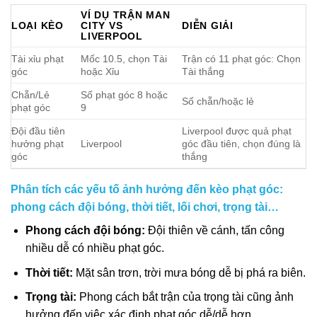
VÍ DỤ TRẬN MAN
LOẠI KÈO
CITY VS
DIỄN GIẢI
LIVERPOOL
Tài xỉu phạt
Mốc 10.5, chọn Tài
Trận có 11 phạt góc: Chọn
góc
hoặc Xỉu
Tài thắng
Chẵn/Lẻ
Số phạt góc 8 hoặc
Số chẵn/hoặc lẻ
phạt góc
9
Đội đầu tiên
Liverpool được quả phạt
hưởng phạt
Liverpool
góc đầu tiên, chọn đúng là
góc
thắng
Phân tích các yếu tố ảnh hưởng đến kèo phạt góc:
phong cách đội bóng, thời tiết, lối chơi, trọng tài…
Phong cách đội bóng:
Đội thiên về cánh, tấn công
nhiều dễ có nhiều phạt góc.
Thời tiết:
Mặt sân trơn, trời mưa bóng dễ bị phá ra biên.
Trọng tài:
Phong cách bắt trận của trọng tài cũng ảnh
hưởng đến việc xác định phạt góc dễ/dễ hơn.