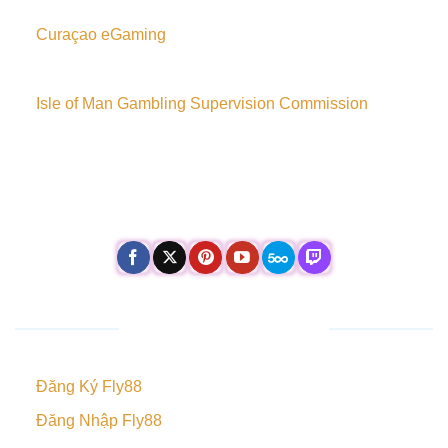
Curaçao eGaming
Malta Gaming Authority
Isle of Man Gambling Supervision Commission
Gibraltar Gambling Commissioner
UK Gambling Commission
Philippine Amusement and Gaming Corporation
HỖ TRỢ KHÁCH HÀNG
Đăng Ký Fly88
Đăng Nhập Fly88