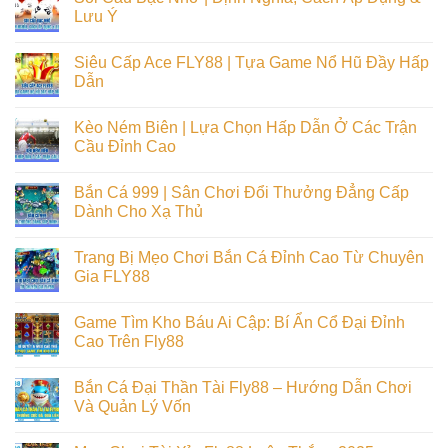
Lưu Ý
Siêu Cấp Ace FLY88 | Tựa Game Nổ Hũ Đầy Hấp
Dẫn
Kèo Ném Biên | Lựa Chọn Hấp Dẫn Ở Các Trận
Cầu Đỉnh Cao
Bắn Cá 999 | Sân Chơi Đổi Thưởng Đẳng Cấp
Dành Cho Xạ Thủ
Trang Bị Mẹo Chơi Bắn Cá Đỉnh Cao Từ Chuyên
Gia FLY88
Game Tìm Kho Báu Ai Cập: Bí Ẩn Cổ Đại Đỉnh
Cao Trên Fly88
Bắn Cá Đại Thần Tài Fly88 – Hướng Dẫn Chơi
Và Quản Lý Vốn