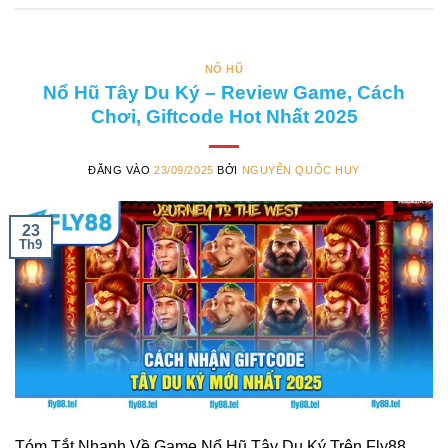
NỔ HŨ
Nổ Hũ Tây Du Ký – Review Game, Cách
Chơi, Giftcode Hot Nhất 2025
ĐĂNG VÀO
23/09/2025
BỞI
NGUYỄN QUỐC HUY
23
Th9
Tóm Tắt Nhanh Về Game Nổ Hũ Tây Du Ký Trên Fly88