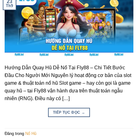
23
Th9
Hướng Dẫn Quay Hũ Dễ Nổ Tại Fly88 – Chi Tiết Bước
Đầu Cho Người Mới Nguyên lý hoạt động cơ bản của slot
game & thuật toán nổ hũ Slot game – hay còn gọi là game
quay hũ – tại Fly88 vận hành dựa trên thuật toán ngẫu
nhiên (RNG). Điều này có […]
TIẾP TỤC ĐỌC
→
Đăng trong
Nổ Hũ