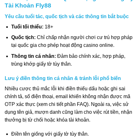
Tài Khoản Fly88
Yêu cầu tuổi tác, quốc tịch và các thông tin bắt buộc
Tuổi tối thiểu:
18+
Quốc tịch:
Chỉ chấp nhận người chơi cư trú hợp pháp
tại quốc gia cho phép hoạt động casino online.
Thông tin cá nhân:
Đảm bảo chính xác, hợp pháp,
trùng khớp giấy tờ tùy thân.
Lưu ý điền thông tin cá nhân & tránh lỗi phổ biến
Nhiều cược thủ mắc lỗi khi điền thiếu dấu hoặc ghi sai
chính tả, số điện thoại, email khiến không nhận được mã
OTP xác thực (xem chi tiết phần FAQ). Ngoài ra, việc sử
dụng tên giả, mượn danh cũng làm cho việc rút tiền, nhận
thưởng bị từ chối hoặc khóa tài khoản.
Điền tên giống với giấy tờ tùy thân.