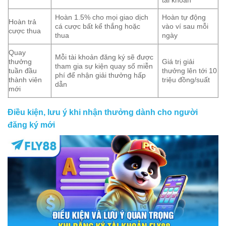
tài khoản
Hoàn 1.5% cho mọi giao dịch
Hoàn tự động
Hoàn trả
cá cược bất kể thắng hoặc
vào ví sau mỗi
cược thua
thua
ngày
Quay
Mỗi tài khoản đăng ký sẽ được
thưởng
Giá trị giải
tham gia sự kiện quay số miễn
tuần đầu
thưởng lên tới 10
phí để nhận giải thưởng hấp
thành viên
triệu đồng/suất
dẫn
mới
Điều kiện, lưu ý khi nhận thưởng dành cho người
đăng ký mới