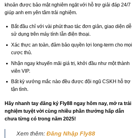
khoản được bảo mật nghiêm ngặt với hỗ trợ giải đáp 24/7
giúp anh em yên tâm trải nghiệm.
Bắt đầu chỉ với vài phút thao tác đơn giản, giao diện dễ
sử dụng trên máy tính lẫn điện thoại.
Xác thực an toàn, đảm bảo quyền lợi long-term cho mọi
cược thủ.
Nhận ngay khuyến mãi giá trị, khởi đầu như một thành
viên VIP.
Bất kỳ vướng mắc nào đều được đội ngũ CSKH hỗ trợ
tận tình.
Hãy nhanh tay đăng ký Fly88 ngay hôm nay, mở ra trải
nghiệm tuyệt vời cùng nhiều phần thưởng hấp dẫn
chưa từng có trong năm 2025!
Xem thêm:
Đăng Nhập Fly88