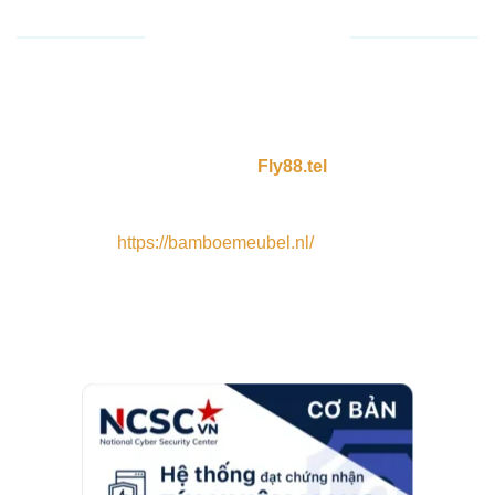
THÔNG TIN LIÊN HỆ
Tên pháp nhân đầy đủ:
Fly88 Entertainment Group
Ltd.
Thương Hiệu
: Fly88.com (
Fly88.tel
đại lý chính thức)
Open - Closed: 24h every day.
Website:
https://bamboemeubel.nl/
Mã số thuế: 0319308208
Hashtag:
#fly88 #nha_cai_fly88 #fly88_casino
#link_fly88