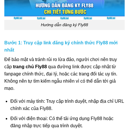
Hướng dẫn đăng ký Fly88
Bước 1: Truy cập link đăng ký chính thức Fly88 mới
nhất
Để bảo mật và tránh rủi ro lừa đảo, người chơi nên truy
cập
trang chủ Fly88
qua đường link được cập nhật từ
fanpage chính thức, đại lý, hoặc các trang đối tác uy tín.
Không nên tự tìm kiếm ngẫu nhiên vì có thể dẫn tới giả
mạo.
Đối với máy tính: Truy cập trình duyệt, nhập địa chỉ URL
chính xác của Fly88.
Đối với điện thoại: Có thể tải ứng dụng Fly88 hoặc
đăng nhập trực tiếp qua trình duyệt.