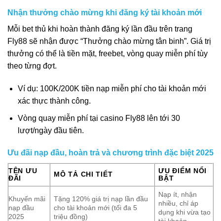
Nhận thưởng chào mừng khi đăng ký tài khoản mới
Mỗi bet thủ khi hoàn thành đăng ký lần đầu trên trang
Fly88 sẽ nhận được “Thưởng chào mừng tân binh”. Giá trị
thưởng có thể là tiền mặt, freebet, vòng quay miễn phí tùy
theo từng đợt.
Ví dụ: 100K/200K tiền nạp miễn phí cho tài khoản mới
xác thực thành công.
Vòng quay miễn phí tại casino Fly88 lên tới 30
lượt/ngày đầu tiên.
Ưu đãi nạp đầu, hoàn trả và chương trình đặc biệt 2025
TÊN ƯU
ƯU ĐIỂM NỔI
MÔ TẢ CHI TIẾT
ĐÃI
BẬT
Nạp ít, nhận
Khuyến mãi
Tặng 120% giá trị nạp lần đầu
nhiều, chỉ áp
nạp đầu
cho tài khoản mới (tối đa 5
dụng khi vừa tạo
2025
triệu đồng)