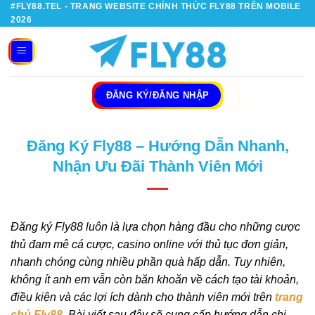
#FLY88.TEL - TRANG WEBSITE CHÍNH THỨC FLY88 TRÊN MOBILE
Bỏ
2026
qua
nội
dung
ĐĂNG KÝ/ĐĂNG NHẬP
Đăng Ký Fly88 – Hướng Dẫn Nhanh,
Nhận Ưu Đãi Thành Viên Mới
Đăng ký Fly88 luôn là lựa chọn hàng đầu cho những cược
thủ đam mê cá cược, casino online với thủ tục đơn giản,
nhanh chóng cùng nhiều phần quà hấp dẫn. Tuy nhiên,
không ít anh em vẫn còn băn khoăn về cách tạo tài khoản,
điều kiện và các lợi ích dành cho thành viên mới trên
trang
chủ Fly88
. Bài viết sau đây sẽ cung cấp hướng dẫn chi