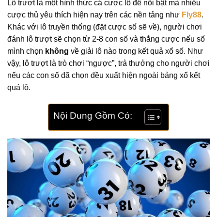
Lô trượt là một hình thức cá cược lô đề nổi bật mà nhiều
cược thủ yêu thích hiện nay trên các nền tảng như
Fly88
.
Khác với lô truyền thống (đặt cược số sẽ về), người chơi
đánh lô trượt sẽ chọn từ 2-8 con số và thắng cược nếu số
mình chọn
không
về giải lô nào trong kết quả xổ số. Như
vậy, lô trượt là trò chơi “ngược”, trả thưởng cho người chơi
nếu các con số đã chọn đều xuất hiện ngoài bảng xổ kết
quả lô.
Nội Dung Gồm Có: