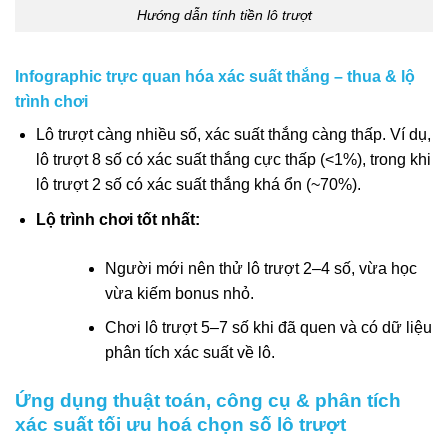
Hướng dẫn tính tiền lô trượt
Infographic trực quan hóa xác suất thắng – thua & lộ
trình chơi
Lô trượt càng nhiều số, xác suất thắng càng thấp. Ví dụ,
lô trượt 8 số có xác suất thắng cực thấp (<1%), trong khi
lô trượt 2 số có xác suất thắng khá ổn (~70%).
Lộ trình chơi tốt nhất:
Người mới nên thử lô trượt 2–4 số, vừa học
vừa kiếm bonus nhỏ.
Chơi lô trượt 5–7 số khi đã quen và có dữ liệu
phân tích xác suất về lô.
Ứng dụng thuật toán, công cụ & phân tích
xác suất tối ưu hoá chọn số lô trượt