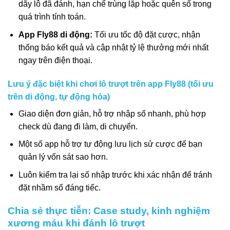
dãy lô đã đánh, hạn chế trùng lặp hoặc quên số trong
quá trình tính toán.
App Fly88 di động:
Tối ưu tốc độ đặt cược, nhận
thống báo kết quả và cập nhật tỷ lệ thưởng mới nhất
ngay trên điện thoại.
Lưu ý đặc biệt khi chơi lô trượt trên app Fly88 (tối ưu
trên di động, tự động hóa)
Giao diện đơn giản, hỗ trợ nhập số nhanh, phù hợp
check dù đang đi làm, di chuyển.
Một số app hỗ trợ tự động lưu lịch sử cược để bạn
quản lý vốn sát sao hơn.
Luôn kiểm tra lại số nhập trước khi xác nhận để tránh
đặt nhầm số đáng tiếc.
Chia sẻ thực tiễn: Case study, kinh nghiệm
xương máu khi đánh lô trượt