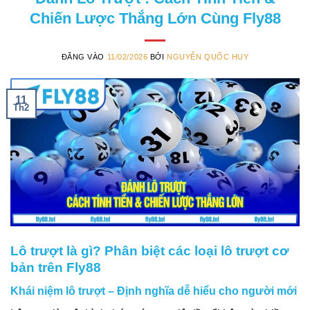
Chiến Lược Thắng Lớn Cùng Fly88
ĐĂNG VÀO
11/02/2026
BỞI
NGUYỄN QUỐC HUY
11
Th2
Lô trượt là gì? Phân biệt các loại lô trượt cơ
bản trên Fly88
Khái niệm lô trượt – Định nghĩa dễ hiểu cho người mới