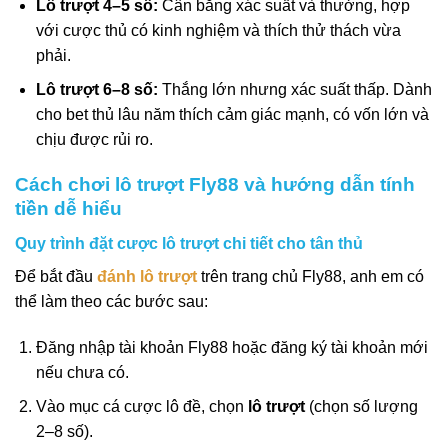
Lô trượt 4–5 số:
Cân bằng xác suất và thưởng, hợp
với cược thủ có kinh nghiệm và thích thử thách vừa
phải.
Lô trượt 6–8 số:
Thắng lớn nhưng xác suất thấp. Dành
cho bet thủ lâu năm thích cảm giác mạnh, có vốn lớn và
chịu được rủi ro.
Cách chơi lô trượt Fly88 và hướng dẫn tính
tiền dễ hiểu
Quy trình đặt cược lô trượt chi tiết cho tân thủ
Để bắt đầu
đánh lô trượt
trên trang chủ Fly88, anh em có
thể làm theo các bước sau:
Đăng nhập tài khoản Fly88 hoặc đăng ký tài khoản mới
nếu chưa có.
Vào mục cá cược lô đề, chọn
lô trượt
(chọn số lượng
2–8 số).