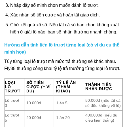
Nhập dãy số mình chọn muốn đánh lô trượt.
Xác nhận số tiền cược và hoàn tất giao dịch.
Chờ kết quả xổ số. Nếu tất cả số bạn chọn không xuất
hiện ở giải lô nào, bạn sẽ nhận thưởng nhanh chóng.
Hướng dẫn tính tiền lô trượt từng loại (có ví dụ cụ thể
minh họa)
Tùy từng loại lô trượt mà mức trả thưởng sẽ khác nhau.
Fly88 thường công khai tỷ lệ trả thưởng từng loại lô trượt.
LOẠI
SỐ TIỀN
TỶ LỆ ĂN
THÀNH TIỀN
LÔ
CƯỢC (+ VÍ
(THAM
NHẬN ĐƯỢC
TRƯỢT
DỤ)
KHẢO)
Lô trượt
50.000đ (nếu tất cả
10.000đ
1 ăn 5
3
số đều không về lô)
Lô trượt
400.000đ (nếu đủ
20.000đ
1 ăn 20
5
điều kiện thắng)