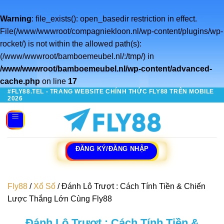
Warning
: file_exists(): open_basedir restriction in effect.
File(/www/wwwroot/compagniekloon.nl/wp-content/plugins/wp-
rocket/) is not within the allowed path(s):
(/www/wwwroot/bamboemeubel.nl/:/tmp/) in
/www/wwwroot/bamboemeubel.nl/wp-content/advanced-
cache.php
on line
17
#FLY88.TEL - TRANG WEBSITE CHÍNH THỨC FLY88 TRÊN MOBILE
Bỏ
2026
qua
nội
dung
ĐĂNG KÝ/ĐĂNG NHẬP
Fly88
/
Xổ Số
/
Đánh Lô Trượt : Cách Tính Tiền & Chiến
Lược Thắng Lớn Cùng Fly88
Đánh Lô Trượt : Cách Tính Tiền &