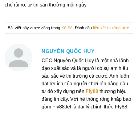
chế rủi ro, tự tin săn thưởng mỗi ngày.
Bài viết này được đăng trong
Xổ Số
. Đánh dấu
liên kết thường trực
.
NGUYỄN QUỐC HUY
CEO Nguyễn Quốc Huy là một nhà lãnh
đạo xuất sắc và là người có sự am hiểu
sâu sắc về thị trường cá cược. Anh luôn
đặt lợi ích của người chơi lên hàng đầu,
từ đó xây dựng nên
Fly88
thương hiệu
đáng tin cậy. Với hệ thống rộng khắp bao
gồm Fly88.tel là đại lý chính thức Fly88.