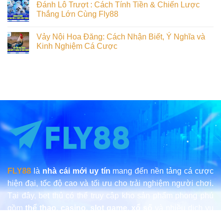
Đánh Lô Trượt : Cách Tính Tiền & Chiến Lược
Thắng Lớn Cùng Fly88
Vảy Nội Hoa Đăng: Cách Nhận Biết, Ý Nghĩa và
Kinh Nghiệm Cá Cược
FLY88
là
nhà cái mới uy tín
mang đến nền tảng cá cược
hiện đại, tốc độ cao và tối ưu cho trải nghiệm người chơi.
Tại đây, bet thủ có thể truy cập kho sản phẩm phong phú
gồm
thể thao, casino, slot game, xổ số
và nhiều dịch vụ
giải trí hấp dẫn khác.
FLY88 tel
còn thu hút với loạt khuyến